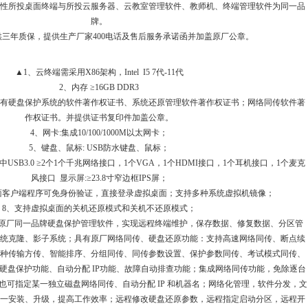
容性所投桌面终端与所投云服务器、云教室管理软件、教师机、终端管理软件为同一品
牌。
供三年质保，提供生产厂家400电话及售后服务承诺函并加盖原厂公章。
▲1、云终端需采用X86架构，Intel I5 7代-11代
2、内存 ≥16GB DDR3
D硬盘;具有硬盘保护系统的软件著作权证书、系统还原管理软件著作权证书；网络同传软件著
作权证书。并提供证书复印件加盖公章。
4、网卡:集成10/100/1000M以太网卡；
5、键盘、鼠标: USB防水键盘、鼠标；
中USB3.0 ≥2个1个千兆网络接口，1个VGA，1个HDMI接口，1个耳机接口，1个麦克
风接口 显示屏:≥23.8寸窄边框IPS屏；
面客户端程序可免身份验证，直接登录虚拟桌面；支持多种系统虚拟机镜像；
8、支持虚拟桌面的关机还原模式和关机不还原模式；
供原厂同一品牌硬盘保护管理软件，实现远程终端维护，保存数据、修复数据、分区管
系统克隆、影子系统；具有原厂网络同传、硬盘还原功能：支持高速网络同传、断点续
种传输方传、智能排序、分组同传、同传参数设置、保护参数同传、考试模式同传、
硬盘保护功能、自动分配 IP功能、故障自动排查功能；集成网络同传功能，免除逐台
也可指定某一独立磁盘网络同传、自动分配 IP 和机器名；网络化管理，软件分发，文
一安装、升级，提高工作效率；远程修改硬盘还原参数，远程指定启动分区，远程开