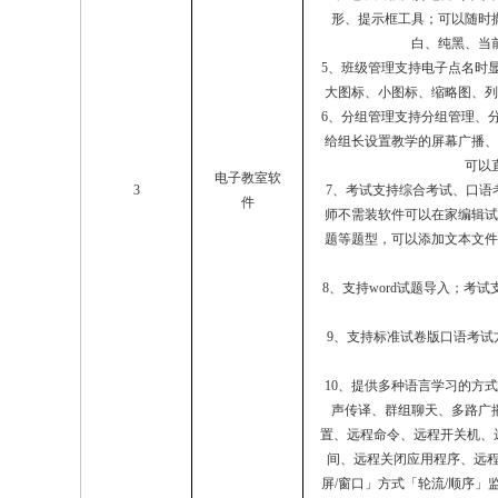
形、提示框工具；可以随时
白、纯黑、当
5、班级管理支持电子点名时
大图标、小图标、缩略图、列
6、分组管理支持分组管理、
给组长设置教学的屏幕广播、
可以
电子教室软
3
7、考试支持综合考试、口语
件
师不需装软件可以在家编辑试
题等题型，可以添加文本文件
8、支持word试题导入；考
9、支持标准试卷版口语考试
10、提供多种语言学习的方
声传译、群组聊天、多路广
置、远程命令、远程开关机、远
间、远程关闭应用程序、远
屏/窗口」方式「轮流/顺序