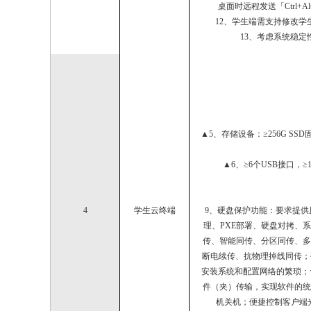
桌面时远程发送「Ctrl
12、学生端需支持修改
13、考虑系统稳
▲5、存储设备：≥256G 
▲6、≥6个USB接口，
4
学生云终端
9、硬盘保护功能：要求提
理、PXE部署、硬盘对拷、
传、智能同传、分区同传、多
断电续传、抗物理掉线同传；
安装系统和配置网络的繁琐；
件（夹）传输，实现软件的统
机关机；便捷控制客户端光