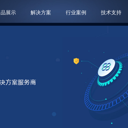
产品展示
解决方案
行业案例
技术支持
软件产品
其他硬件
智慧教室软件
显示器
育方案
常见问题
新闻资讯
教育案例
政企方案
软件下载
加入我们
政企案例
云桌面系统
书视宝墨水屏
终端管理软件
语音耳机
网络同传软件
交换机
电子阅览软件
语音室软件
电子教室软件