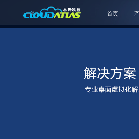
首页
云计算产品
PC电脑
紫金信创云桌面系统
精简PC
驱动下载
关于我们
技术文档
资质证书
教
桌面云
电脑一体机
云终端(ARM架构)
信创电脑
保修条例
个人送修
服务器
便携式计算机
边缘计算机
工作站