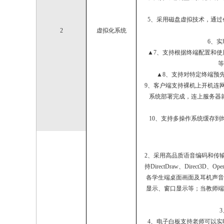
5、采用磁盘虚拟技术，通
2
虚拟化系统
6、
▲7、支持根据终端配置和
等
▲8、支持对特定终端预
9、客户端支持裸机上开机连
系统部署完成，连上服务器
10、支持多操作系统缓存
2、采用高品质语音编码和传
持DirectDraw、Direct
各学生端桌面画面及耳机声音
显示、窗口显示等；当教师端
4、电子白板支持老师可以