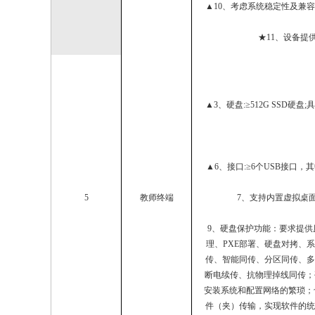
▲10、考虑系统稳定性及兼
★11、设备提
▲3、硬盘:≥512G SS
▲6、接口:≥6个USB接口，其
5
教师终端
7、支持内置虚拟桌
9、硬盘保护功能：要求提
理、PXE部署、硬盘对拷、
传、智能同传、分区同传、多
断电续传、抗物理掉线同传；
安装系统和配置网络的繁琐；
件（夹）传输，实现软件的统