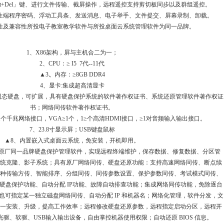
+Alt+Del」键、进行文件传输、截屏操作，远程遥控支持剪切板同步以及群组遥控。
学生端程序密码、浮动工具条、发送消息、电子举手、文件提交、屏幕录制、卸载。
定性及兼容性所投电子教室教学软件与所投桌面云系统管理软件为同一品牌。
1、X86架构，屏与主机合二为一；
2、CPU：≥ I5 7代--11代
▲3
、
内存：≥8GB DDR4
4、显卡:集成超高清显卡
SSD固态硬盘，可扩展，具有硬盘保护系统的软件著作权证书、系统还原管理软件著作权证
书；网络同传软件著作权证书。
≥1个千兆网络接口，VGA≥1个，1≥个高清HDMI接口，≥1对音频输入输出接口。
7、23.8寸显示屏；USB键盘鼠标
▲8、内置嵌入式桌面云系统，免安装，开机即用。
供原厂同一品牌硬盘保护管理软件，实现远程终端维护，保存数据、修复数据、分区管
系统克隆、影子系统；具有原厂网络同传、硬盘还原功能：支持高速网络同传、断点续
种传输方传、智能排序、分组同传、同传参数设置、保护参数同传、考试模式同传、
硬盘保护功能、自动分配 IP功能、故障自动排查功能；集成网络同传功能，免除逐台
也可指定某一独立磁盘网络同传、自动分配 IP 和机器名；网络化管理，软件分发，文
一安装、升级，提高工作效率；远程修改硬盘还原参数，远程指定启动分区，远程开
驱、软驱、USB输入输出设备，自由掌控机器使用权限；自动还原 BIOS 信息。