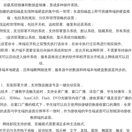
挂载系统镜像和数据盘镜像，形成多种操作系统。
过创建的虚拟磁盘实现终端硬盘的集中统一管理；在虚拟磁盘上即可搭建终端的硬盘模
板：包括系统规划、分区和管理策略的设置；
实现远程管理终端，包括开关机、远程部署、修复和还原系统；
使用情况，灵活部署不同的系统，支持部署显示系统、默认系统、隐藏系统、所有系统
。（提供部署默认系统、隐藏系统、显示系统功能截图）
先设置命令，终端在开机之前预先执行该命令，在命令执行过后再进行相应操作。
网即用：客户端不需要安装任何操作系统和软件，首次开机连网即用，不需要等待操作
就可以启动进入操作系统，服务器推送过来的软件和程序首次开机连上网络就可以启
动。
到终端本地硬盘，且终端断网能使用，服务器中的数据和终端本地硬盘数据是同步的。
1、安装部署方便，支持预设频道号及一键自动安装，
输技术，广播教学流畅无延时，支持全屏广播、窗口广播、语音广播、学生转播等，支
3D、OpenGL、3DMax、AutoCAD、Flash、DVD光驱等内容广播，接收屏幕广播及语音广播的
同步。在窗口广播的模式下，学生端可以自主使用快捷键切换接收窗口的属性：全屏
的桌面与学生端的桌面分辨率不一致时，作为接收端的学生端桌面可以智能滚动接收
教师端的桌面。
3、网络影院支持的视、音频模式需要满足多种主流格式。
实时开启与关闭电子画板，提供铅笔、指示棒、文字、直线、圆形、椭圆形、橡皮、矩