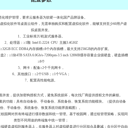
简化维护管理，要求云服务器为软硬一体化国产品牌设备。
虚拟化软件等桌面云组件，无需单独购买和配置虚拟化软件，能够支持至少60用户虚
拟桌面并发。
1、工业标准2U机架式服务器。
2、处理器：≥1颗 Intel E-2224 CPU 主频3.4GHZ
32GB ECC DDR4,内存插槽≥8个内存插槽，最大支持256GB的内存扩展。
2：≥1块4TB SATA 6.0Gb/s-7200rpm-3.5 inch 128MB缓存容量企业级硬盘，硬盘插槽
≥8个
5、网卡：配备≥2个千兆网卡，
6、其他接口：≥2个USB；≥1个VGA；
7、配置高性能电源。
桌面并发，提供加密狗授权方式，避免系统损坏，每次找厂商提供授权文件的麻烦。
恢复的功能：具有自动备份、手动备份、系统备份、恢复系统功能模块。（提供自动备
份、手动备份、系统备份、恢复系统功能界面截图）。
过校园网对所有终端进行缓存数据和统一管理。基于校园网，通过组管理策略，实现同
类型不同用途的终端集中统一管理；
终端硬盘虚拟到服务器上，在服务器上对虚拟硬盘进行分区组合及删减；在分区中自由