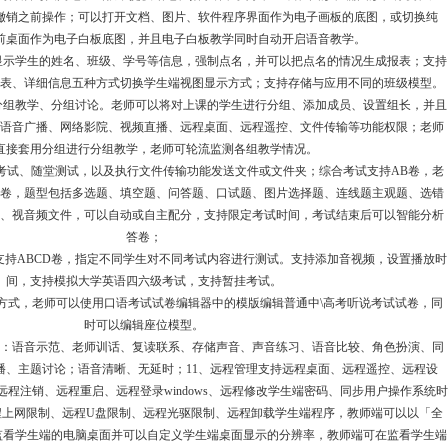
撤销之前操作；可以打开文档、图片、软件程序界面作为电子画板的底图，或切换纯
前桌面作为电子白板底图，并且电子白板教学同时自动开启语音教学。
显示学生的姓名、班级、学号等信息，强制点名，并可以把点名的情况生成报表；支持
表、详细信息五种方式切换学生端视图显示方式；支持存储与应用不同的班级模型。
分组教学、分组讨论。老师可以将对上课的学生进行分组、添加成员、设置组长，并且
语音广播、网络影院、视频直播、远程桌面、远程遥控、文件传输等功能权限；老师
直接套用分组进行分组教学，老师可轮流监测各组教学情况。
考试、随堂测试，以及执行文件传输功能发送文件或文件夹；综合考试支持AB卷，老
卷，题型包括多选题、填空题、问答题、口试题、图片选择题、连线题主观题、选错
、视音频文件，可以自动或自主配分，支持限定考试时间，考试结束后可以智能分析
答卷；
试支持ABCD卷，指定不同学生对不同考试内容进行测试。支持添加音视频，设置播放时
间，支持模拟大学英语四六级考试，支持暂挂考试。
方式，老师可以使用口语考试试卷编辑器中的模版编辑普通中\高考听说考试试卷，同
时可以编辑座位模型。
式：语音示范、老师训话、复读联系、存储声音、声音练习、语音比较、角色扮演、同
播、主题讨论；语音清晰、无延时；11、远程管理支持远程桌面、远程遥控、远程设
程注销、远程重启、远程登录windows、远程修改学生端密码、同步用户操作系统时
程上网限制、远程U盘限制、远程光驱限制、远程卸载学生端程序，教师端可以以「全
」监看学生端的电脑桌面并可以自定义学生端桌面显示的分辨率，教师端可在监看学生端